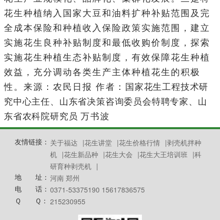
花生种植纳入国家大豆和油料扩种补贴范围及完
全成本保险和种植收入保险政策实施范围，建立
实施花生良种补贴制度和最低收购价制度，探索
实施花生种植生态补贴制度，有效保障花生种植
效益，充分调动各类生产主体种植花生的积极
性。来源：农民日报
作者：
国家花生工程技术研
究中心主任、山东省决策咨询委员会特聘专家、山
东省农科院研究员
万书波
友情链接：
关于福达
|
花生讲堂
|
花生价格行情
|
剥壳机拌种
机
|
花生新品种
|
花生大会
|
花生大王培训班
|
科
研育种剥壳机
|
地 址：
河南 郑州
电 话：
0371-53375190 15617836575
Ｑ Ｑ：
215230955