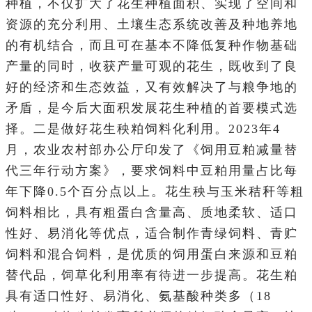
种植，不仅扩大了花生种植面积、实现了空间和
资源的充分利用、土壤生态系统改善及种地养地
的有机结合，而且可在基本不降低复种作物基础
产量的同时，收获产量可观的花生，既收到了良
好的经济和生态效益，又有效解决了与粮争地的
矛盾，是今后大面积发展花生种植的首要模式选
择。二是做好花生秧粕饲料化利用。2023年4
月，农业农村部办公厅印发了《饲用豆粕减量替
代三年行动方案》，要求饲料中豆粕用量占比每
年下降0.5个百分点以上。花生秧与玉米秸秆等粗
饲料相比，具有粗蛋白含量高、质地柔软、适口
性好、易消化等优点，适合制作青绿饲料、青贮
饲料和混合饲料，是优质的饲用蛋白来源和豆粕
替代品，饲草化利用率有待进一步提高。花生粕
具有适口性好、易消化、氨基酸种类多（18