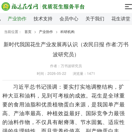
讯
产业协作
技术支持
会员中心
关于我们
花生讲堂
当前位置：
首页
>
产业协作
>
科研机构
新时代我国花生产业发展再认识（农民日报 作者:万书
波研究员）
作者：万书波研究员
时间：2026-05-22
浏览量：1471
习近平总书记强调：要实打实地调整结构，扩
种大豆和油料，见到可考核的成效。花生是全球重
要的食用油脂和优质植物蛋白来源，是我国单产最
高、产油率最高、种植效益最好、国际竞争力最强
的油料作物，不仅具有耐瘠薄、节水固氮、适应性
强的生理特性，而且营养价值高、副产物蛋白丰