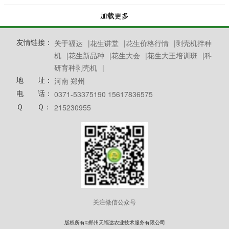
生产业高质量发展大会暨成果展示交易会。
加载更多
友情链接：
关于福达
|
花生讲堂
|
花生价格行情
|
剥壳机拌种
机
|
花生新品种
|
花生大会
|
花生大王培训班
|
科
研育种剥壳机
|
地 址：
河南 郑州
电 话：
0371-53375190 15617836575
Ｑ Ｑ：
215230955
关注微信公众号
版权所有©郑州天福达农业技术服务有限公司