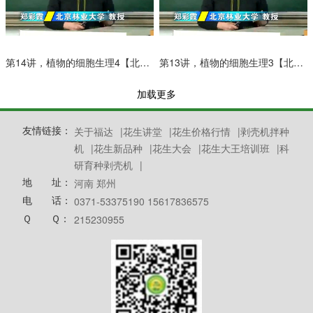
第14讲，植物的细胞生理4【北京林业大学主讲植物生理学】
第13讲，植物的细胞生理3【北京林业大学主讲植物生理学】
加载更多
友情链接：
关于福达
|
花生讲堂
|
花生价格行情
|
剥壳机拌种
机
|
花生新品种
|
花生大会
|
花生大王培训班
|
科
研育种剥壳机
|
地 址：
河南 郑州
电 话：
0371-53375190 15617836575
Ｑ Ｑ：
215230955