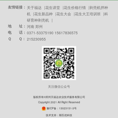
友情链接：
关于福达
|
花生讲堂
|
花生价格行情
|
剥壳机拌种
机
|
花生新品种
|
花生大会
|
花生大王培训班
|
科
研育种剥壳机
|
地 址：
河南 郑州
电 话：
0371-53375190 15617836575
Ｑ Ｑ：
215230955
关注微信公众号
版权所有©郑州天福达农业技术服务有限公司
Copyright 2021 All Right Reserved
豫ICP备：13023151-3号
技术支持：
斯匹优科技