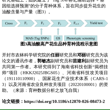
研究基础上，团队建立了“Tag SNP标记辅助选择 + 基
因组选择预测”的分子育种体系，旨在同步提升花生的
油酸含量与产量（图3）。
图
3高油酸高产花生品种育种流程示意图
开封市农林科学研究院的
任丽
研究员和
邓丽
研究员为该
论文的通讯作者，
郭敏杰
副研究员和
苗建利
副研究员为
共同第一作者。本研究得到了海南省科技创新
“揭榜挂
帅”项目（HKKJ2025JBGS05）、河南省科技攻关项目
（191110110900）、国家花生产业技术体系（CARS-1
3）以及河南省农业良种攻关项目（20220100001）的资
助。（来源：育种数据分析之放飞自我）
论文链接：
https://doi.org/10.1186/s12870-026-08473-2