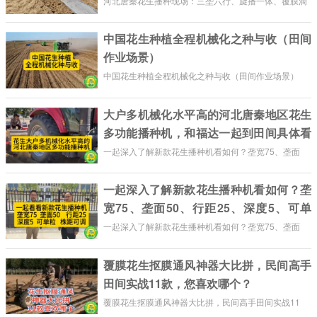
闭……
河北唐秦花生播种现场：三垄六行、旋播一体、覆膜滴
管、单粒播种、膜下垄沟封闭……
中国花生种植全程机械化之种与收（田间
作业场景）
中国花生种植全程机械化之种与收（田间作业场景）
大户多机械化水平高的河北唐秦地区花生
多功能播种机，和福达一起到田间具体看
有多少个功能？
一起深入了解新款花生播种机看如何？垄宽75、垄面
50、行距25、深度5、可单粒、株距可调、种肥同
一起深入了解新款花生播种机看如何？垄
播……
宽75、垄面50、行距25、深度5、可单
粒、株距可调、种肥同播……
一起深入了解新款花生播种机看如何？垄宽75、垄面
50、行距25、深度5、可单粒、株距可调、种肥同
覆膜花生抠膜通风神器大比拼，民间高手
播……
田间实战11款，您喜欢哪个？
覆膜花生抠膜通风神器大比拼，民间高手田间实战11