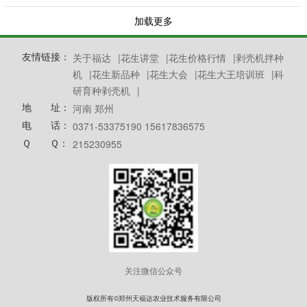
款，您喜欢哪个？
加载更多
友情链接：
关于福达
|
花生讲堂
|
花生价格行情
|
剥壳机拌种
机
|
花生新品种
|
花生大会
|
花生大王培训班
|
科
研育种剥壳机
|
地 址：
河南 郑州
电 话：
0371-53375190 15617836575
Ｑ Ｑ：
215230955
关注微信公众号
版权所有©郑州天福达农业技术服务有限公司