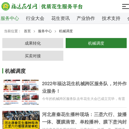
服务中心
行业大会
花生资讯
产业协作
技术支持
当前位置：
首页
>
服务中心
>
机械调度
成果转化
机械调度
买卖对接
机械调度
2022年福达花生机械跨区服务队，对外作
业服务！
今年的机械跨区服务队去年花生大会已成立完毕，有需
求的服务站和会员朋友请直接联系，【优质花生高产新
河北唐秦花生播种现场：三垄六行、旋播
技术手册】也有服务队电话！目前不再成立服务队，明
一体、覆膜滴管、单粒播种、膜下垄沟封
年2022年的服务队，将在今年12月份优质花生大会上成
立！