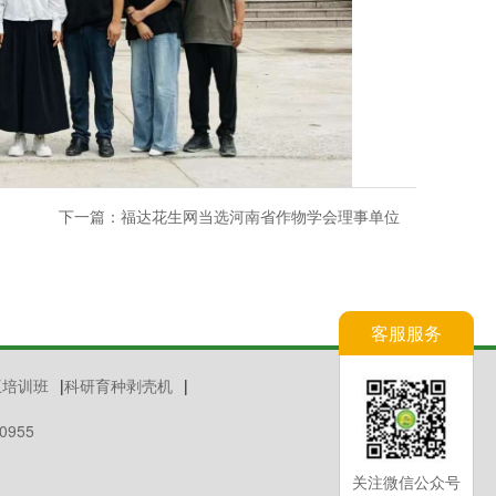
下一篇：
福达花生网当选河南省作物学会理事单位
客服服务
王培训班
|
科研育种剥壳机
|
0955
关注微信公众号