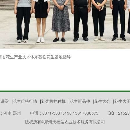
南省花生产业技术体系莅临花生基地指导
生讲堂
|
花生价格行情
|
剥壳机拌种机
|
花生新品种
|
花生大会
|
花生大
：河南 郑州
电话：0371-53375190 15617836575
QQ：21523
版权所有©郑州天福达农业技术服务有限公司