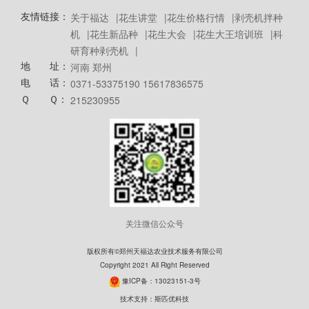
友情链接：
关于福达
|
花生讲堂
|
花生价格行情
|
剥壳机拌种
机
|
花生新品种
|
花生大会
|
花生大王培训班
|
科
研育种剥壳机
|
地 址：
河南 郑州
电 话：
0371-53375190 15617836575
Ｑ Ｑ：
215230955
关注微信公众号
版权所有©郑州天福达农业技术服务有限公司
Copyright 2021 All Right Reserved
豫ICP备：13023151-3号
技术支持：
斯匹优科技