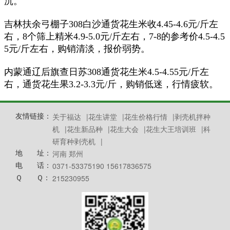
沉。
吉林扶余弓棚子
308
白沙通货花生米收
4.45-4.6
元
/
斤左
右，
8
个筛上精米
4.9-5.0
元
/
斤左右，
7-8
的参考价
4.5-4.5
5
元
/
斤左右，购销清淡，报价弱势。
内蒙通辽后旗查日苏
308
通货花生米
4.5-4.55
元
/
斤左
右，通货花生果
3.2-3.3
元
/
斤，购销低迷，行情疲软。
友情链接：
关于福达
|
花生讲堂
|
花生价格行情
|
剥壳机拌种
机
|
花生新品种
|
花生大会
|
花生大王培训班
|
科
研育种剥壳机
|
地 址：
河南 郑州
电 话：
0371-53375190 15617836575
Ｑ Ｑ：
215230955