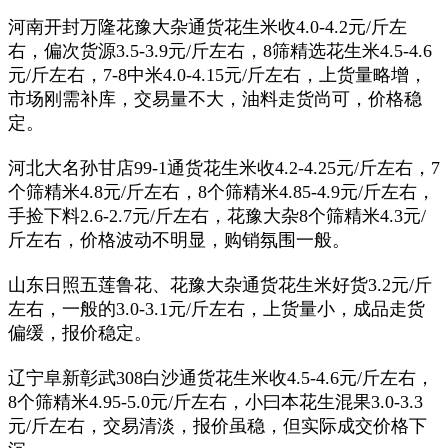
河南开封万隆花豫大杂通货花生米收
4.0-4.2
元
/
斤左
右，偏次货源
3.5-3.9
元
/
斤左右，
8
筛精选花生米
4.5-4.6
元
/
斤左右，
7-8
中米
4.0-4.15
元
/
斤左右，上货量略增，
市场刚需补库，交易量不大，油料走货尚可，价格稳
定。
河北大名孙甘店
99-1
通货花生米收
4.2-4.25
元
/
斤左右，
7
个筛精米
4.8
元
/
斤左右，
8
个筛精米
4.85-4.9
元
/
斤左右，
手捡下料
2.6-2.7
元
/
斤左右，花豫大杂
8
个筛精米
4.3
元
/
斤左右，价格波动不明显，购销氛围一般。
山东日照五莲鲁花、花豫大杂通货花生米好货
3.2
元
/
斤
左右，一般的
3.0-3.1
元
/
斤左右，上货量小，成品走货
偏缓，报价稳定。
辽宁阜新彰武
308
白沙通货花生米收
4.5-4.6
元
/
斤左右，
8
个筛精米
4.95-5.0
元
/
斤左右，小曰本花生混果
3.0-3.3
元
/
斤左右，交易清淡，报价虽稳，但实际成交价格下