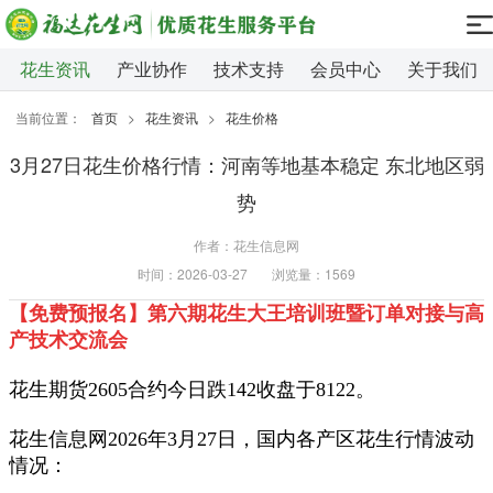
花生资讯
产业协作
技术支持
会员中心
关于我们
当前位置：
首页
>
花生资讯
>
花生价格
3月27日花生价格行情：河南等地基本稳定 东北地区弱
势
作者：花生信息网
时间：2026-03-27
浏览量：1569
【免费
预
报名】第
六
期花生大王培训班暨订单对接与高
产技术交流会
花生期货
2605
合约今日跌
142
收盘于
8122
。
花生信息网
2026
年
3
月
27
日，国内各产区花生行情波动
情况：