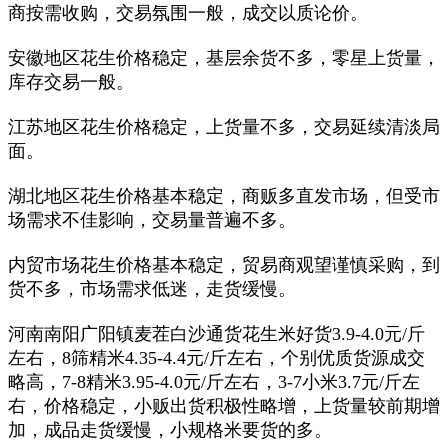
商按需收购，交易氛围一般，成交以质论价。
安徽地区花生价格稳定，基层余货不多，零星上货量，
库存交易一般。
江苏地区花生价格稳定，上货量不多，交易延续清淡局
面。
湖北地区花生价格基本稳定，商贩多直发市场，但受市
场需求不佳影响，交易量普遍不多。
内贸市场花生价格基本稳定，贸易商观望谨慎采购，到
货不多，市场需求低迷，走货缓慢。
河南南阳广阳镇麦茬白沙通货花生米好货
3.9-4.0
元
/
斤
左右，
8
筛精米
4.35-4.4
元
/
斤左右，个别优质货源成交
略高，
7-8
精米
3.95-4.0
元
/
斤左右，
3-7
小米
3.7
元
/
斤左
右，价格稳定，小贩出货积极性略增，上货量较前期增
加，成品走货缓慢，小规格米要货的多。