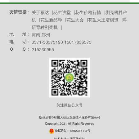
友情链接：
关于福达
|
花生讲堂
|
花生价格行情
|
剥壳机拌种
机
|
花生新品种
|
花生大会
|
花生大王培训班
|
科
研育种剥壳机
|
地 址：
河南 郑州
电 话：
0371-53375190 15617836575
Ｑ Ｑ：
215230955
关注微信公众号
版权所有©郑州天福达农业技术服务有限公司
Copyright 2021 All Right Reserved
豫ICP备：13023151-3号
技术支持：
斯匹优科技