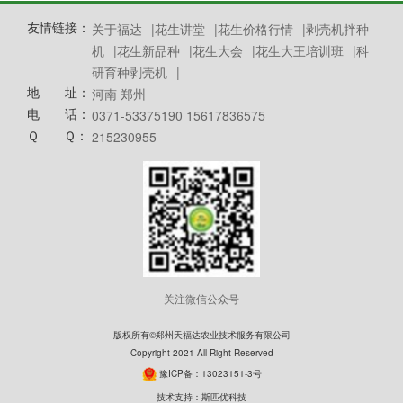
友情链接：
关于福达
|
花生讲堂
|
花生价格行情
|
剥壳机拌种
机
|
花生新品种
|
花生大会
|
花生大王培训班
|
科
研育种剥壳机
|
地 址：
河南 郑州
电 话：
0371-53375190 15617836575
Ｑ Ｑ：
215230955
关注微信公众号
版权所有©郑州天福达农业技术服务有限公司
Copyright 2021 All Right Reserved
豫ICP备：13023151-3号
技术支持：
斯匹优科技