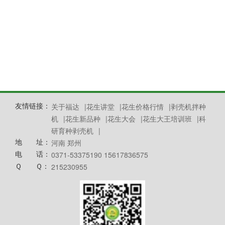
友情链接：
关于福达
|
花生讲堂
|
花生价格行情
|
剥壳机拌种
机
|
花生新品种
|
花生大会
|
花生大王培训班
|
科
研育种剥壳机
|
地 址：
河南 郑州
电 话：
0371-53375190 15617836575
Ｑ Ｑ：
215230955