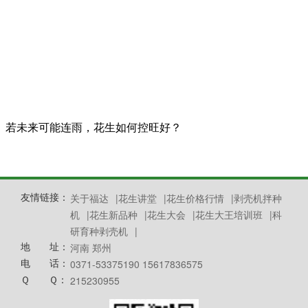
若未来可能连雨，花生如何控旺好？
友情链接：
关于福达
|
花生讲堂
|
花生价格行情
|
剥壳机拌种
机
|
花生新品种
|
花生大会
|
花生大王培训班
|
科
研育种剥壳机
|
地 址：
河南 郑州
电 话：
0371-53375190 15617836575
Ｑ Ｑ：
215230955