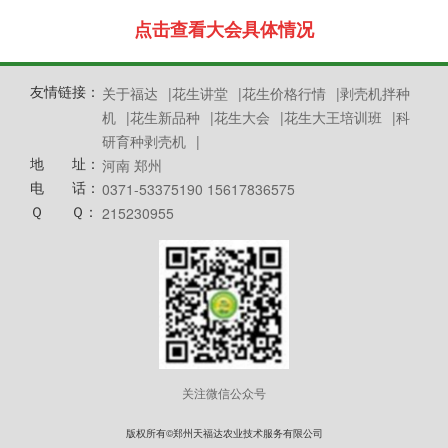
点击查看大会具体情况
友情链接：
关于福达
|
花生讲堂
|
花生价格行情
|
剥壳机拌种
机
|
花生新品种
|
花生大会
|
花生大王培训班
|
科
研育种剥壳机
|
地 址：
河南 郑州
电 话：
0371-53375190 15617836575
Ｑ Ｑ：
215230955
关注微信公众号
版权所有©郑州天福达农业技术服务有限公司