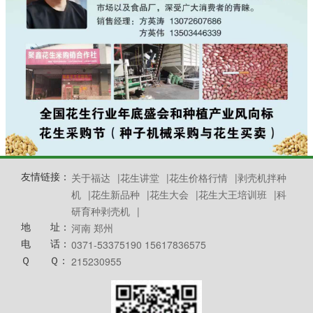
友情链接：
关于福达
|
花生讲堂
|
花生价格行情
|
剥壳机拌种
机
|
花生新品种
|
花生大会
|
花生大王培训班
|
科
研育种剥壳机
|
地 址：
河南 郑州
电 话：
0371-53375190 15617836575
Ｑ Ｑ：
215230955