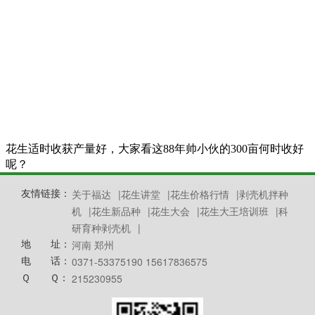
花生适时收获产量好，大家看这88年帅小伙的300亩何时收好
呢？
友情链接：
关于福达
|
花生讲堂
|
花生价格行情
|
剥壳机拌种
机
|
花生新品种
|
花生大会
|
花生大王培训班
|
科
研育种剥壳机
|
地 址：
河南 郑州
电 话：
0371-53375190 15617836575
Ｑ Ｑ：
215230955